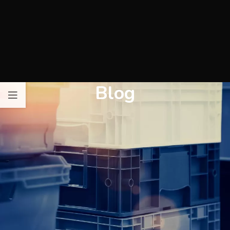
Blog
NEZAŘAZENÉ
Ahoj všichni!
estation
On 28. 6. 2023
Vítejte ve WordPressu. Toto je váš první příspěvek. Můžete ho
upravit, nebo smazat a postupně pak začít s tvorbou vlastního
webu.