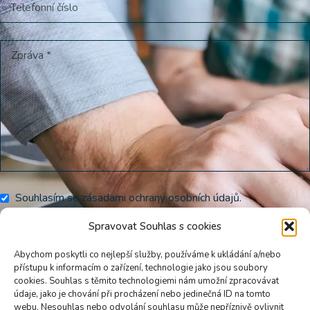
Souhlasím se zásadami
ochrany osobních údajů
.
Spravovat Souhlas s cookies
Abychom poskytli co nejlepší služby, používáme k ukládání a/nebo
přístupu k informacím o zařízení, technologie jako jsou soubory
cookies. Souhlas s těmito technologiemi nám umožní zpracovávat
údaje, jako je chování při procházení nebo jedinečná ID na tomto
Poslat zprávu
webu. Nesouhlas nebo odvolání souhlasu může nepříznivě ovlivnit